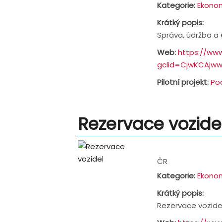
Kategorie:
Ekonom
Krátký popis:
Správa, údržba a
Web:
https://ww
gclid=CjwKCAjw
Pilotní projekt:
Po
Rezervace vozide
Address:
ČR
Kategorie:
Ekonom
Krátký popis:
Rezervace vozidel