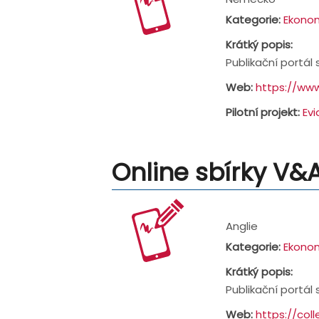
Kategorie:
Ekonom
Krátký popis:
Publikační portál 
Web:
https://ww
Pilotní projekt:
Ev
Online sbírky V&
Address:
Anglie
Kategorie:
Ekonom
Krátký popis:
Publikační portál 
Web:
https://col