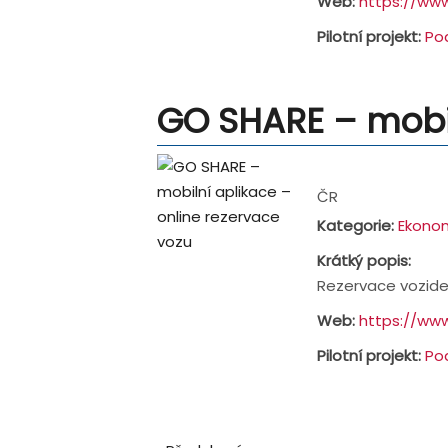
Web:
https://www
Pilotní projekt:
Po
GO SHARE – mobil
Address:
ČR
Kategorie:
Ekonom
Krátký popis:
Rezervace vozidel
Web:
https://www
Pilotní projekt:
Po