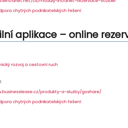
.eintranet.net/cs/moduly-intranet-rezervace-vozidel
dpora chytrých podnikatelských řešení
ní aplikace – online rezer
ický rozvoj a cestovní ruch
.
.businesslease.cz/produkty-a-sluzby/goshare/
dpora chytrých podnikatelských řešení