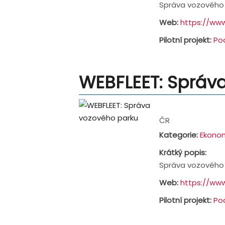
Správa vozového 
Web:
https://www
Pilotní projekt:
Po
WEBFLEET: Správ
Address:
ČR
Kategorie:
Ekonom
Krátký popis:
Správa vozového 
Web:
https://ww
Pilotní projekt:
Po