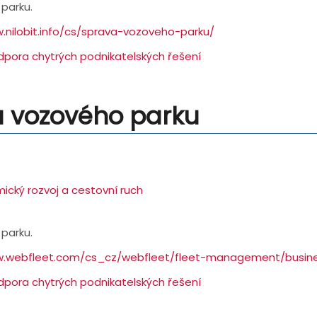
parku.
.nilobit.info/cs/sprava-vozoveho-parku/
dpora chytrých podnikatelských řešení
a vozového parku
ický rozvoj a cestovní ruch
parku.
w.webfleet.com/cs_cz/webfleet/fleet-management/busine
dpora chytrých podnikatelských řešení