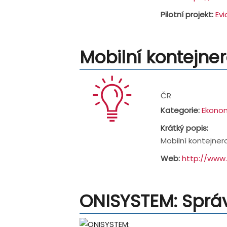
Pilotní projekt:
Ev
Mobilní kontejne
Address:
ČR
Kategorie:
Ekonom
Krátký popis:
Mobilní kontejner
Web:
http://www
ONISYSTEM: Sprá
Address: