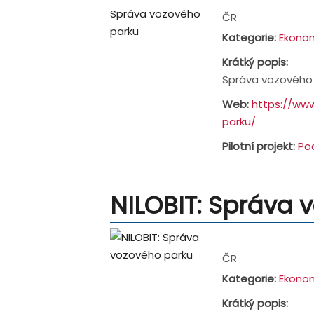
ČR
Kategorie:
Ekonom
Krátký popis:
Správa vozového 
Web:
https://ww
parku/
Pilotní projekt:
Po
NILOBIT: Správa 
Address:
ČR
Kategorie:
Ekonom
Krátký popis: