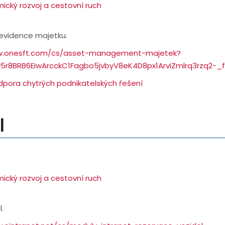
ický rozvoj a cestovní ruch
 evidence majetku.
w.onesft.com/cs/asset-management-majetek?
w5r8BRB6EiwArcckC1Fagbo5jvbyV8eK4D8px1ArviZmlrq3rzq2
dpora chytrých podnikatelských řešení
l
ický rozvoj a cestovní ruch
.