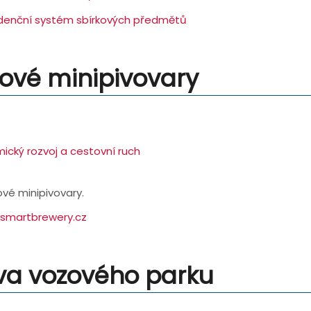
idenční systém sbírkových předmětů
rové minipivovary
ický rozvoj a cestovní ruch
ové minipivovary.
.smartbrewery.cz
va vozového parku