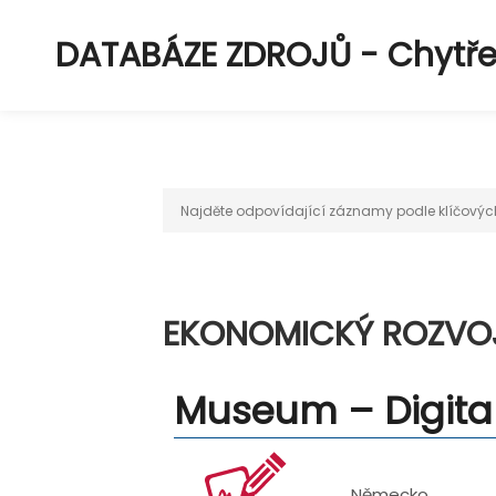
DATABÁZE ZDROJŮ - Chytřejš
EKONOMICKÝ ROZVOJ
Museum – Digita
Address:
Německo