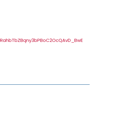
-_fRahbTbZBqny3bPBoC2OcQAvD_BwE