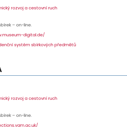
ický rozvoj a cestovní ruch
sbírek – on-line.
w.museum-digital.de/
idenční systém sbírkových předmětů
A
ický rozvoj a cestovní ruch
sbírek – on-line.
lections.vam.ac.uk/