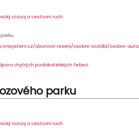
ický rozvoj a cestovní ruch
parku.
w.onisystem.cz/oborova-reseni/osobni-vozidla/osobni-au
dpora chytrých podnikatelských řešení
vozového parku
ický rozvoj a cestovní ruch