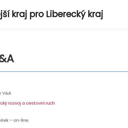
í kraj pro Liberecký kraj
V&A
ky V&A
cký rozvoj a cestovní ruch
írek – on-line.