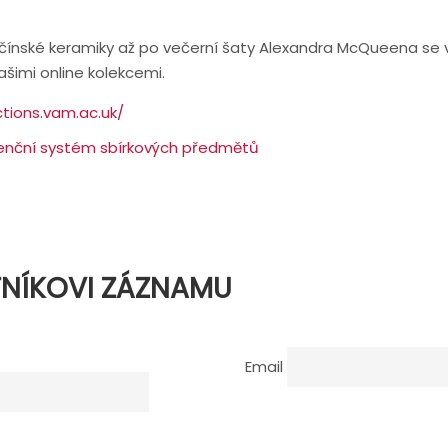
čínské keramiky až po večerní šaty Alexandra McQueena se v
našimi online kolekcemi.
ctions.vam.ac.uk/
enční systém sbírkových předmětů
TNÍKOVI ZÁZNAMU
Email