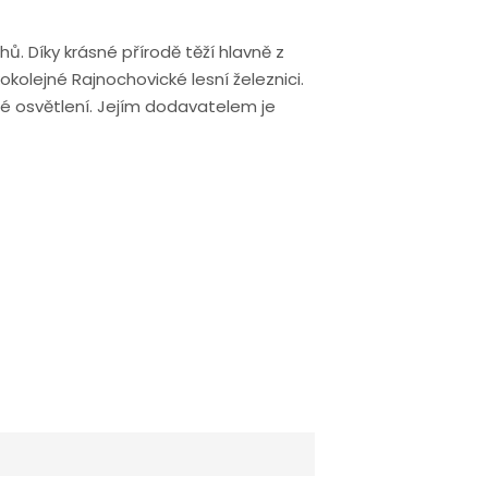
ů. Díky krásné přírodě těží hlavně z
kokolejné Rajnochovické lesní železnici.
é osvětlení. Jejím dodavatelem je