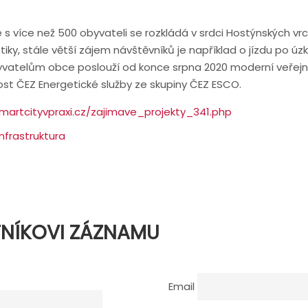
 více než 500 obyvateli se rozkládá v srdci Hostýnských vrch
istiky, stále větší zájem návštěvníků je například o jízdu po úz
yvatelům obce poslouží od konce srpna 2020 moderní veřejn
st ČEZ Energetické služby ze skupiny ČEZ ESCO.
martcityvpraxi.cz/zajimave_projekty_341.php
Infrastruktura
TNÍKOVI ZÁZNAMU
Email