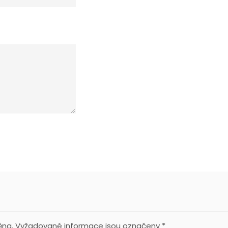
ěna.
Vyžadované informace jsou označeny
*