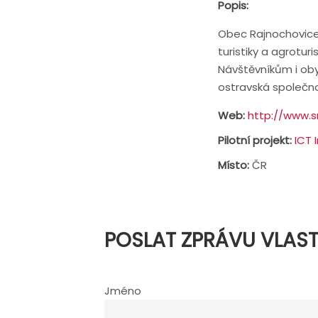
Popis:
Obec Rajnochovice s
turistiky a agrotur
Návštěvníkům i ob
ostravská společno
Web:
http://www.s
Pilotní projekt:
ICT 
Místo:
ČR
POSLAT ZPRÁVU VLAS
Jméno