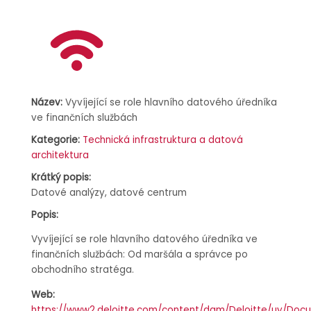
Název:
Vyvíjející se role hlavního datového úředníka
ve finančních službách
Kategorie:
Technická infrastruktura a datová
architektura
Krátký popis:
Datové analýzy, datové centrum
Popis:
Vyvíjející se role hlavního datového úředníka ve
finančních službách: Od maršála a správce po
obchodního stratéga.
Web:
https://www2.deloitte.com/content/dam/Deloitte/uy/Doc